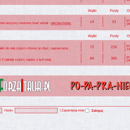
Wątki
Posty
O
p
14
33
zeniu wszyscy możemy brać udział -
wiki.barchetta-
26
Wątki
Posty
O
p
72
226
eś do niej części i chcesz je zbyć, zapraszamy.
13
p
84
380
Ci jakiejś części, napisz o tym tutaj.
24
Hasło:
|
Zapamiętaj mnie