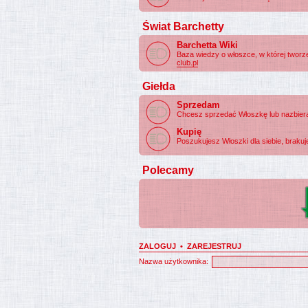
Świat Barchetty
Barchetta Wiki
Baza wiedzy o włoszce, w której twor
club.pl
Giełda
Sprzedam
Chcesz sprzedać Włoszkę lub nazbierał
Kupię
Poszukujesz Włoszki dla siebie, brakuje 
Polecamy
ZALOGUJ
•
ZAREJESTRUJ
Nazwa użytkownika: