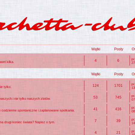
Wątki
Posty
O
p
4
6
wet kilka.
27
Wątki
Posty
O
p
124
1701
e tylko.
13
p
53
745
naszych i nie tylko naszych zlotów.
07
p
41
416
e codzienne spontaniczne i zaplanowane spotkania.
08
p
7
39
a drugi koniec świata? Napisz o tym.
14
p
4
21
10