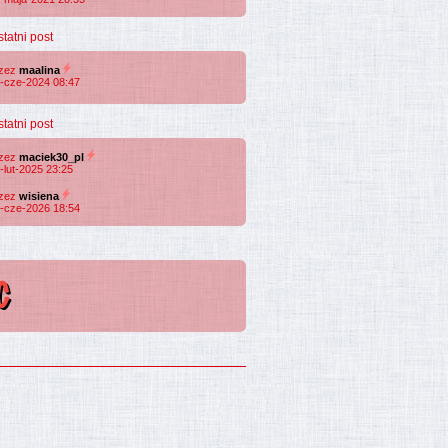
statni post
rzez
maalina
-cze-2024 08:47
statni post
rzez
maciek30_pl
-lut-2025 23:25
rzez
wisiena
-cze-2026 18:54