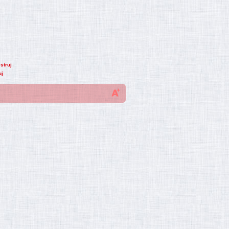
struj
uj