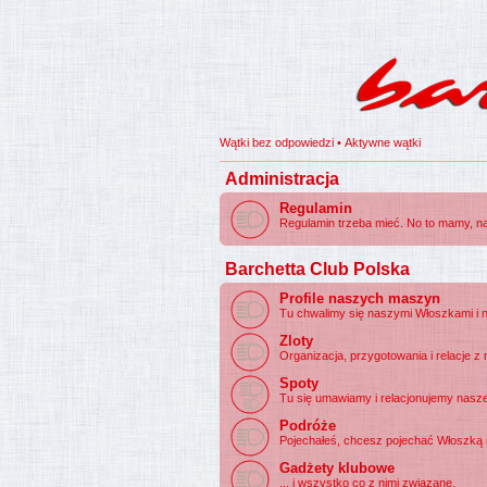
Wątki bez odpowiedzi
•
Aktywne wątki
Administracja
Regulamin
Regulamin trzeba mieć. No to mamy, na
Barchetta Club Polska
Profile naszych maszyn
Tu chwalimy się naszymi Włoszkami i ni
Zloty
Organizacja, przygotowania i relacje z 
Spoty
Tu się umawiamy i relacjonujemy nasz
Podróże
Pojechałeś, chcesz pojechać Włoszką n
Gadżety klubowe
... i wszystko co z nimi związane.