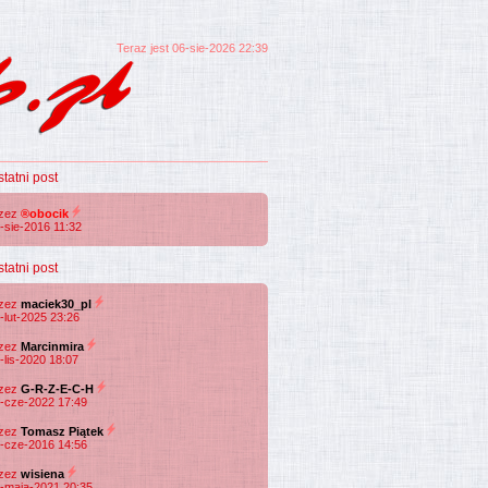
Teraz jest 06-sie-2026 22:39
statni post
rzez
®obocik
-sie-2016 11:32
statni post
rzez
maciek30_pl
-lut-2025 23:26
rzez
Marcinmira
-lis-2020 18:07
rzez
G-R-Z-E-C-H
-cze-2022 17:49
rzez
Tomasz Piątek
-cze-2016 14:56
rzez
wisiena
-maja-2021 20:35