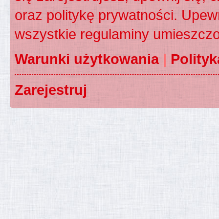
oraz politykę prywatności. Upewn
wszystkie regulaminy umieszczo
Warunki użytkowania
|
Polity
Zarejestruj