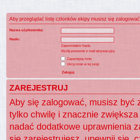
Aby przeglądać listę członków ekipy musisz się zalogować
Nazwa użytkownika:
Hasło:
Zapomniałem hasła
Wyślij ponownie e-mail aktywacyjny
Zapamiętaj mnie
Ukryj mnie w tej sesji
ZAREJESTRUJ
Aby się zalogować, musisz być z
tylko chwilę i znacznie zwiększ
nadać dodatkowe uprawnienia z
się zarejestrujesz, upewnij się