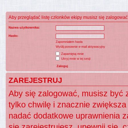
Aby przeglądać listę członków ekipy musisz się zalogować
Nazwa użytkownika:
Hasło:
Zapomniałem hasła
Wyślij ponownie e-mail aktywacyjny
Zapamiętaj mnie
Ukryj mnie w tej sesji
ZAREJESTRUJ
Aby się zalogować, musisz być z
tylko chwilę i znacznie zwiększ
nadać dodatkowe uprawnienia z
się zarejestrujesz, upewnij się