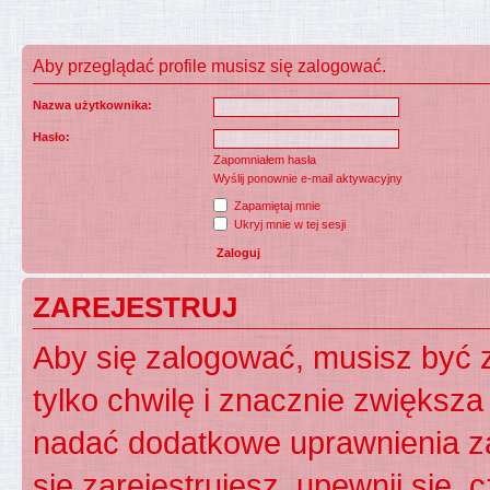
Aby przeglądać profile musisz się zalogować.
Nazwa użytkownika:
Hasło:
Zapomniałem hasła
Wyślij ponownie e-mail aktywacyjny
Zapamiętaj mnie
Ukryj mnie w tej sesji
ZAREJESTRUJ
Aby się zalogować, musisz być z
tylko chwilę i znacznie zwiększ
nadać dodatkowe uprawnienia z
się zarejestrujesz, upewnij się