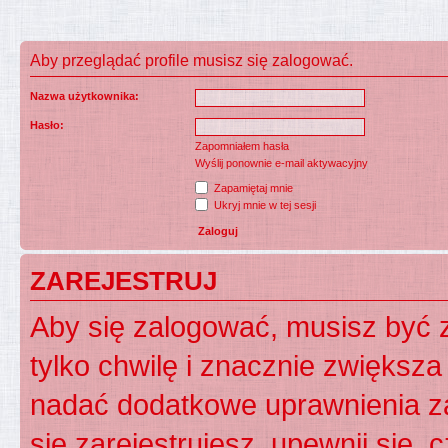
Aby przeglądać profile musisz się zalogować.
Nazwa użytkownika:
Hasło:
Zapomniałem hasła
Wyślij ponownie e-mail aktywacyjny
Zapamiętaj mnie
Ukryj mnie w tej sesji
ZAREJESTRUJ
Aby się zalogować, musisz być z
tylko chwilę i znacznie zwiększ
nadać dodatkowe uprawnienia z
się zarejestrujesz, upewnij się