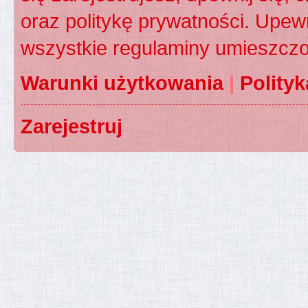
oraz politykę prywatności. Upewn
wszystkie regulaminy umieszczo
Warunki użytkowania
|
Polity
Zarejestruj