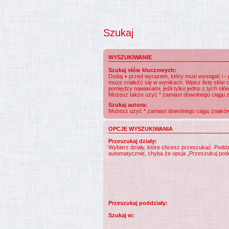
Szukaj
WYSZUKIWANIE
Szukaj słów kluczowych:
Dodaj
+
przed wyrazem, który musi wystąpić i
-
może znaleźć się w wynikach. Wpisz listę słów
pomiędzy nawiasami, jeśli tylko jedno z tych słó
Możesz także użyć * zamiast dowolnego ciągu 
Szukaj autora:
Możesz użyć * zamiast dowolnego ciągu znaków
OPCJE WYSZUKIWANIA
Przeszukaj działy:
Wybierz działy, które chcesz przeszukać. Podd
automatycznie, chyba że opcja „Przeszukuj podd
Przeszukaj poddziały:
Szukaj w: