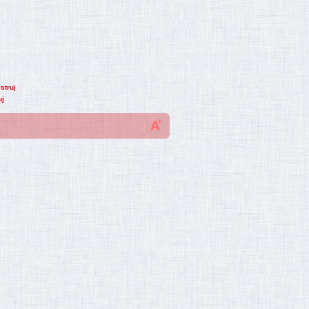
struj
uj