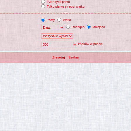
Tylko tytuł postu
Tylko pierwszy post wątku
Posty
Wątki
Rosnąco
Malejąco
znaków w poście