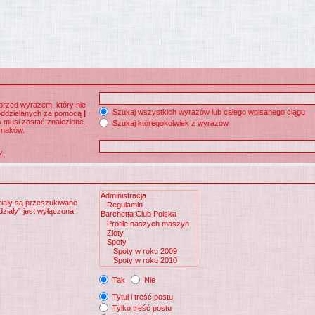
przed wyrazem, który nie
Szukaj wszystkich wyrazów lub całego wpisanego ciągu
 oddzielanych za pomocą
|
w musi zostać znalezione.
Szukaj któregokolwiek z wyrazów
znaków.
.
ziały są przeszukiwane
ziały” jest wyłączona.
Tak
Nie
Tytuł i treść postu
Tylko treść postu