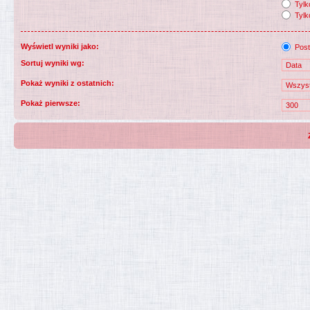
Tylko
Tylk
Wyświetl wyniki jako:
Post
Sortuj wyniki wg:
Pokaż wyniki z ostatnich:
Pokaż pierwsze: