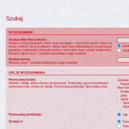
Szukaj
WYSZUKIWANIE
Szukaj słów kluczowych:
Dodaj
+
przed wyrazem, który musi wystąpić i
-
przed wyrazem, który nie
Szuk
może znaleźć się w wynikach. Wpisz listę słów oddzielanych za pomocą
|
pomiędzy nawiasami, jeśli tylko jedno z tych słów musi zostać znalezione.
Szuk
Możesz także użyć * zamiast dowolnego ciągu znaków.
Szukaj autora:
Możesz użyć * zamiast dowolnego ciągu znaków.
OPCJE WYSZUKIWANIA
Przeszukaj działy:
Wybierz działy, które chcesz przeszukać. Poddziały są przeszukiwane
automatycznie, chyba że opcja „Przeszukuj poddziały” jest wyłączona.
Przeszukaj poddziały:
Tak
Szukaj w:
Tytuł
Tylk