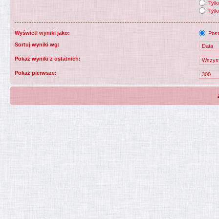
Tylko
Tylk
Wyświetl wyniki jako:
Post
Sortuj wyniki wg:
Pokaż wyniki z ostatnich:
Pokaż pierwsze: