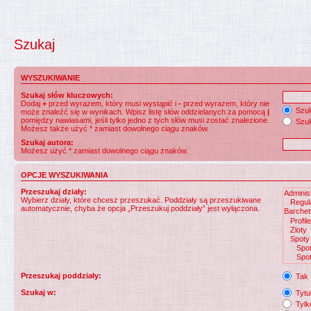
Szukaj
WYSZUKIWANIE
Szukaj słów kluczowych:
Dodaj
+
przed wyrazem, który musi wystąpić i
-
przed wyrazem, który nie
Szuk
może znaleźć się w wynikach. Wpisz listę słów oddzielanych za pomocą
|
pomiędzy nawiasami, jeśli tylko jedno z tych słów musi zostać znalezione.
Szuk
Możesz także użyć * zamiast dowolnego ciągu znaków.
Szukaj autora:
Możesz użyć * zamiast dowolnego ciągu znaków.
OPCJE WYSZUKIWANIA
Przeszukaj działy:
Wybierz działy, które chcesz przeszukać. Poddziały są przeszukiwane
automatycznie, chyba że opcja „Przeszukuj poddziały” jest wyłączona.
Przeszukaj poddziały:
Tak
Szukaj w:
Tytuł
Tylk