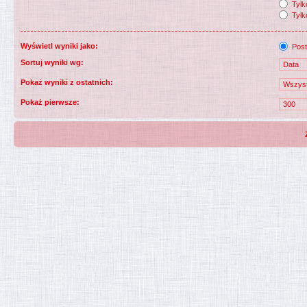
Tylko
Tylk
Wyświetl wyniki jako:
Post
Sortuj wyniki wg:
Pokaż wyniki z ostatnich:
Pokaż pierwsze: