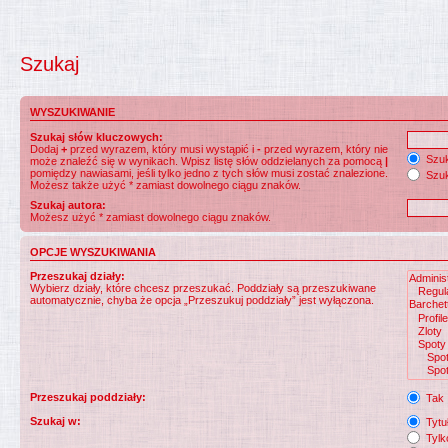
Szukaj
WYSZUKIWANIE
Szukaj słów kluczowych:
Dodaj
+
przed wyrazem, który musi wystąpić i
-
przed wyrazem, który nie
Szuk
może znaleźć się w wynikach. Wpisz listę słów oddzielanych za pomocą
|
pomiędzy nawiasami, jeśli tylko jedno z tych słów musi zostać znalezione.
Szuk
Możesz także użyć * zamiast dowolnego ciągu znaków.
Szukaj autora:
Możesz użyć * zamiast dowolnego ciągu znaków.
OPCJE WYSZUKIWANIA
Przeszukaj działy:
Wybierz działy, które chcesz przeszukać. Poddziały są przeszukiwane
automatycznie, chyba że opcja „Przeszukuj poddziały” jest wyłączona.
Przeszukaj poddziały:
Tak
Szukaj w:
Tytuł
Tylk