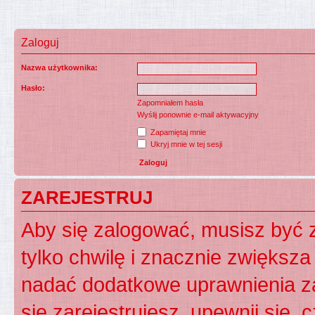
Zaloguj
Nazwa użytkownika:
Hasło:
Zapomniałem hasła
Wyślij ponownie e-mail aktywacyjny
Zapamiętaj mnie
Ukryj mnie w tej sesji
ZAREJESTRUJ
Aby się zalogować, musisz być z
tylko chwilę i znacznie zwiększ
nadać dodatkowe uprawnienia z
się zarejestrujesz, upewnij się