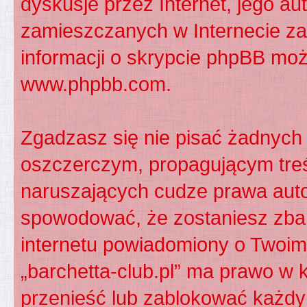
dyskusje przez Internet, jego aut
zamieszczanych w Internecie za
informacji o skrypcie phpBB moż
www.phpbb.com
.
Zgadzasz się nie pisać żadnych
oszczerczym, propagującym treś
naruszających cudze prawa auto
spowodować, że zostaniesz zba
internetu powiadomiony o Twoim
„barchetta-club.pl” ma prawo w 
przenieść lub zablokować każdy