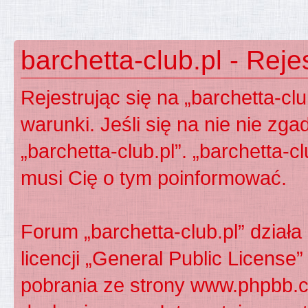
barchetta-club.pl - Reje
Rejestrując się na „barchetta-cl
warunki. Jeśli się na nie nie zga
„barchetta-club.pl”. „barchetta-c
musi Cię o tym poinformować.
Forum „barchetta-club.pl” dzia
licencji „
General Public License
”
pobrania ze strony
www.phpbb.