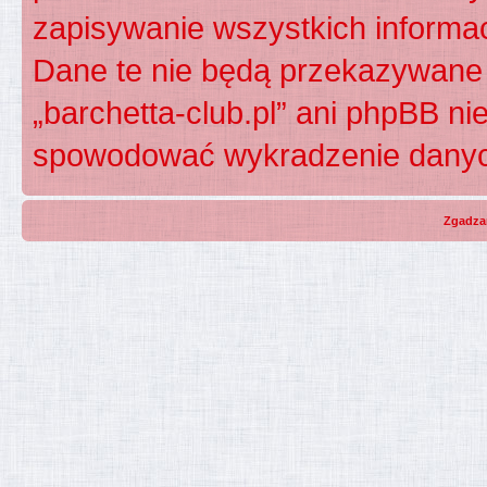
zapisywanie wszystkich informac
Dane te nie będą przekazywane 
„barchetta-club.pl” ani phpBB n
spowodować wykradzenie dany