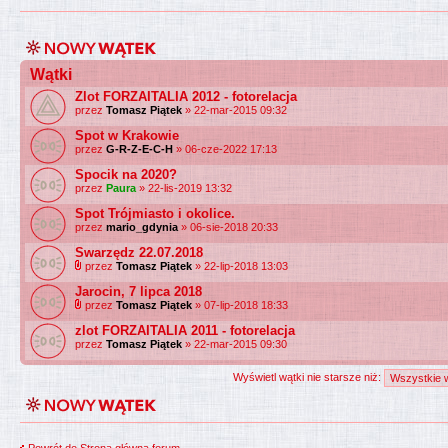
Wątki
Zlot FORZAITALIA 2012 - fotorelacja
przez
Tomasz Piątek
» 22-mar-2015 09:32
Spot w Krakowie
przez
G-R-Z-E-C-H
» 06-cze-2022 17:13
Spocik na 2020?
przez
Paura
» 22-lis-2019 13:32
Spot Trójmiasto i okolice.
przez
mario_gdynia
» 06-sie-2018 20:33
Swarzędz 22.07.2018
przez
Tomasz Piątek
» 22-lip-2018 13:03
Jarocin, 7 lipca 2018
przez
Tomasz Piątek
» 07-lip-2018 18:33
zlot FORZAITALIA 2011 - fotorelacja
przez
Tomasz Piątek
» 22-mar-2015 09:30
Wyświetl wątki nie starsze niż:
Powrót do Strona główna forum