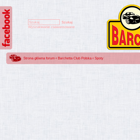
Wyszukiwanie zaawansowane
Strona główna forum
‹
Barchetta Club Polska
‹
Spoty