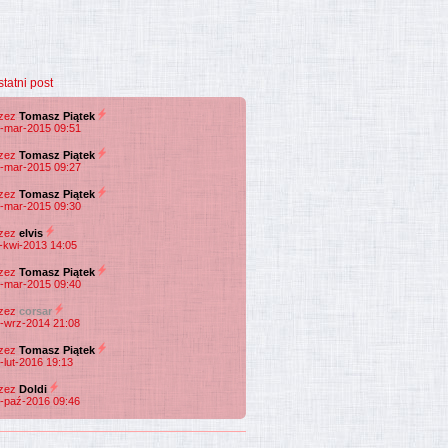
statni post
rzez
Tomasz Piątek
-mar-2015 09:51
rzez
Tomasz Piątek
-mar-2015 09:27
rzez
Tomasz Piątek
-mar-2015 09:30
rzez
elvis
-kwi-2013 14:05
rzez
Tomasz Piątek
-mar-2015 09:40
rzez
corsar
-wrz-2014 21:08
rzez
Tomasz Piątek
-lut-2016 19:13
rzez
Doldi
-paź-2016 09:46