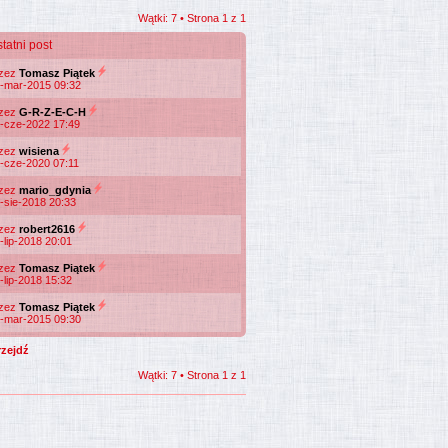
Wątki: 7 • Strona
1
z
1
tatni post
rzez
Tomasz Piątek
-mar-2015 09:32
rzez
G-R-Z-E-C-H
-cze-2022 17:49
rzez
wisiena
-cze-2020 07:11
rzez
mario_gdynia
-sie-2018 20:33
rzez
robert2616
-lip-2018 20:01
rzez
Tomasz Piątek
-lip-2018 15:32
rzez
Tomasz Piątek
-mar-2015 09:30
Wątki: 7 • Strona
1
z
1