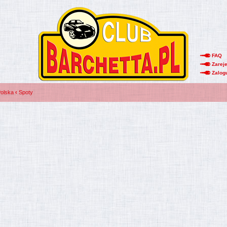
FAQ
Zareje
Zalog
Polska
‹
Spoty