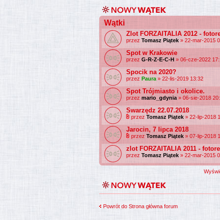
Wątki
Zlot FORZAITALIA 2012 - fotore
przez
Tomasz Piątek
» 22-mar-2015 0
Spot w Krakowie
przez
G-R-Z-E-C-H
» 06-cze-2022 17
Spocik na 2020?
przez
Paura
» 22-lis-2019 13:32
Spot Trójmiasto i okolice.
przez
mario_gdynia
» 06-sie-2018 20
Swarzędz 22.07.2018
przez
Tomasz Piątek
» 22-lip-2018 
Jarocin, 7 lipca 2018
przez
Tomasz Piątek
» 07-lip-2018 
zlot FORZAITALIA 2011 - fotore
przez
Tomasz Piątek
» 22-mar-2015 0
Wyświe
Powrót do Strona główna forum