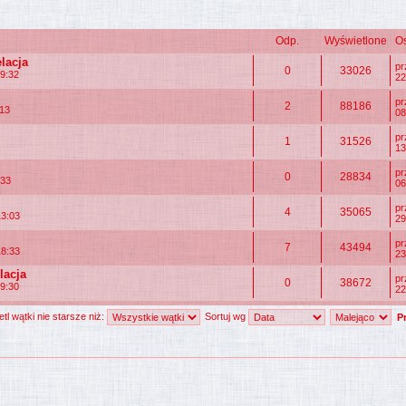
Odp.
Wyświetlone
Os
lacja
p
0
33026
9:32
22
p
2
88186
:13
08
p
1
31526
13
p
0
28834
:33
06
p
4
35065
13:03
29
p
7
43494
18:33
23
lacja
p
0
38672
9:30
22
tl wątki nie starsze niż:
Sortuj wg