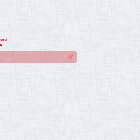
struj
uj