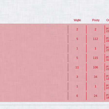
Wątki
Posty
O
p
2
2
22
p
5
112
22
p
1
1
22
p
5
115
11
p
11
106
22
p
3
34
12
p
1
1
07
p
6
24
18