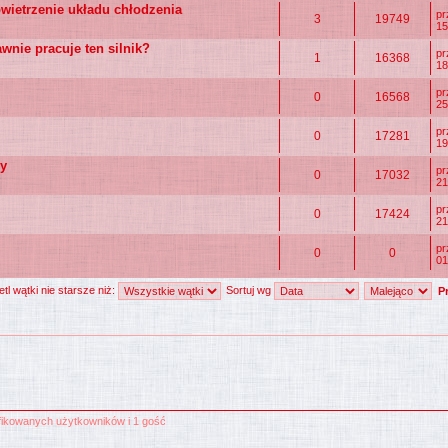
wietrzenie układu chłodzenia
p
3
19749
15
wnie pracuje ten silnik?
p
1
16368
18
p
0
16568
25
p
0
17281
19
ny
p
0
17032
21
p
0
17424
21
pr
0
0
01
tl wątki nie starsze niż:
Sortuj wg
yfikowanych użytkowników i 1 gość