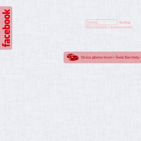
Wyszukiwanie zaawansowane
Strona główna forum
‹
Świat Barchetty