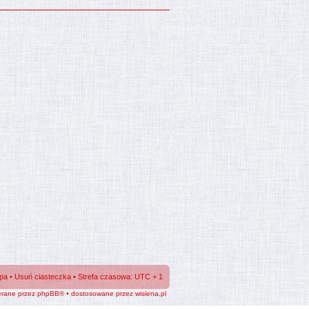
ipa
•
Usuń ciasteczka
• Strefa czasowa: UTC + 1
erane przez phpBB® • dostosowane przez
wisiena.pl