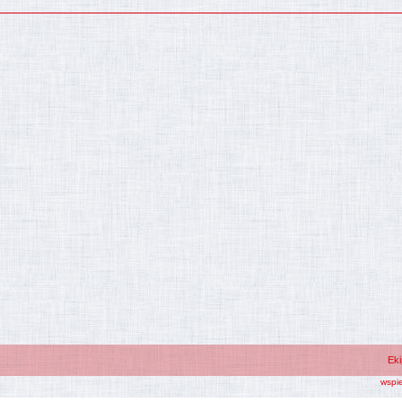
Ek
wspi