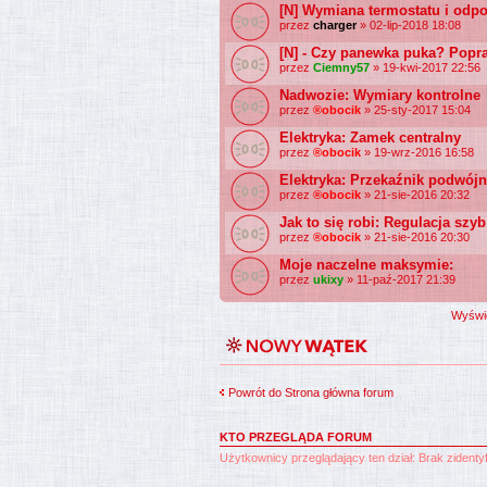
[N] Wymiana termostatu i odpo
przez
charger
» 02-lip-2018 18:08
[N] - Czy panewka puka? Popra
przez
Ciemny57
» 19-kwi-2017 22:56
Nadwozie: Wymiary kontrolne
przez
®obocik
» 25-sty-2017 15:04
Elektryka: Zamek centralny
przez
®obocik
» 19-wrz-2016 16:58
Elektryka: Przekaźnik podwój
przez
®obocik
» 21-sie-2016 20:32
Jak to się robi: Regulacja szyb
przez
®obocik
» 21-sie-2016 20:30
Moje naczelne maksymie:
przez
ukixy
» 11-paź-2017 21:39
Wyświe
Powrót do Strona główna forum
KTO PRZEGLĄDA FORUM
Użytkownicy przeglądający ten dział: Brak zident