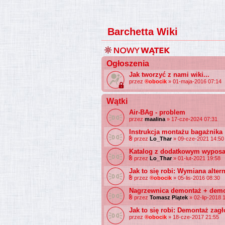
Barchetta Wiki
Ogłoszenia
Jak tworzyć z nami wiki...
przez
®obocik
» 01-maja-2016 07:14
Wątki
Air-BAg - problem
przez
maalina
» 17-cze-2024 07:31
Instrukcja montażu bagażnika
przez
Lo_Thar
» 09-cze-2021 14:50
Katalog z dodatkowym wyposa
przez
Lo_Thar
» 01-lut-2021 19:58
Jak to się robi: Wymiana alter
przez
®obocik
» 05-lis-2016 08:30
Nagrzewnica demontaż + demon
przez
Tomasz Piątek
» 02-lip-2018 
Jak to się robi: Demontaż zag
przez
®obocik
» 18-cze-2017 21:55