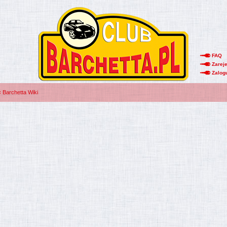
FAQ
Zareje
Zalog
‹
Barchetta Wiki