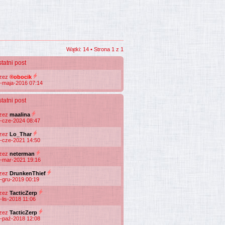
Wątki: 14 • Strona
1
z
1
tatni post
rzez
®obocik
-maja-2016 07:14
tatni post
rzez
maalina
-cze-2024 08:47
rzez
Lo_Thar
-cze-2021 14:50
rzez
neterman
-mar-2021 19:16
rzez
DrunkenThief
-gru-2019 00:19
rzez
TacticZerp
-lis-2018 11:06
rzez
TacticZerp
-paź-2018 12:08