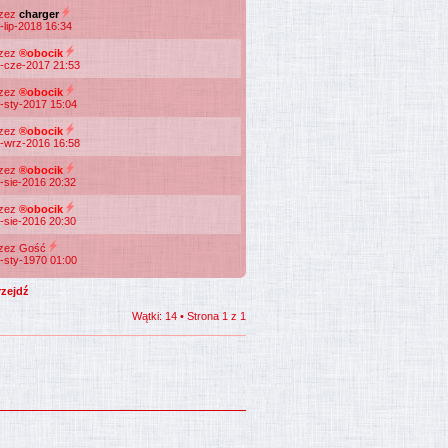
rzez
charger
-lip-2018 16:34
rzez
®obocik
-cze-2017 21:53
rzez
®obocik
-sty-2017 15:04
rzez
®obocik
-wrz-2016 16:58
rzez
®obocik
-sie-2016 20:32
rzez
®obocik
-sie-2016 20:30
zez Gość
-sty-1970 01:00
Wątki: 14 • Strona
1
z
1