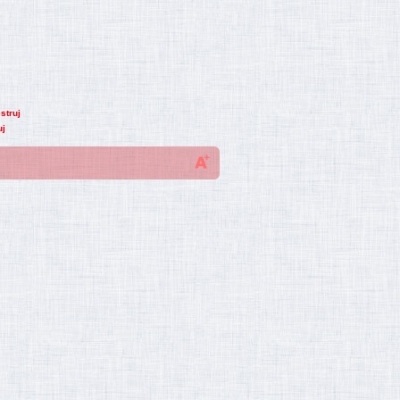
struj
uj