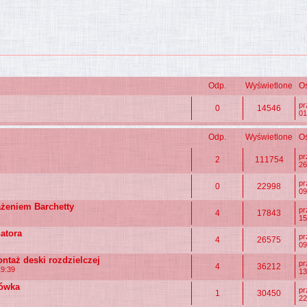
Odp.
Wyświetlone
Os
p
0
14546
01
Odp.
Wyświetlone
Os
p
2
111754
26
p
0
22998
09
żeniem Barchetty
p
4
17843
15
natora
p
4
26575
09
taż deski rozdzielczej
p
4
36212
19:39
13
łówka
p
1
30450
22