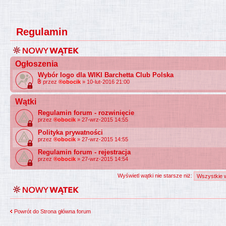
Regulamin
Ogłoszenia
Wybór logo dla WIKI Barchetta Club Polska
przez
®obocik
» 10-lut-2016 21:00
Wątki
Regulamin forum - rozwinięcie
przez
®obocik
» 27-wrz-2015 14:55
Polityka prywatności
przez
®obocik
» 27-wrz-2015 14:55
Regulamin forum - rejestracja
przez
®obocik
» 27-wrz-2015 14:54
Wyświetl wątki nie starsze niż:
Powrót do Strona główna forum