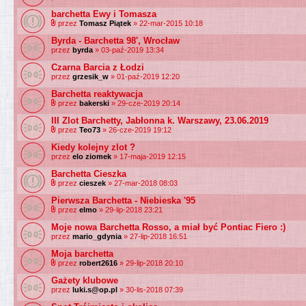
barchetta Ewy i Tomasza
przez
Tomasz Piątek
» 22-mar-2015 10:18
Byrda - Barchetta 98', Wrocław
przez
byrda
» 03-paź-2019 13:34
Czarna Barcia z Łodzi
przez
grzesik_w
» 01-paź-2019 12:20
Barchetta reaktywacja
przez
bakerski
» 29-cze-2019 20:14
III Zlot Barchetty, Jabłonna k. Warszawy, 23.06.2019
przez
Teo73
» 26-cze-2019 19:12
Kiedy kolejny zlot ?
przez
elo ziomek
» 17-maja-2019 12:15
Barchetta Cieszka
przez
cieszek
» 27-mar-2018 08:03
Pierwsza Barchetta - Niebieska '95
przez
elmo
» 29-lip-2018 23:21
Moje nowa Barchetta Rosso, a miał być Pontiac Fiero :)
przez
mario_gdynia
» 27-lip-2018 16:51
Moja barchetta
przez
robert2616
» 29-lip-2018 20:10
Gażety klubowe
przez
luki.s@op.pl
» 30-lis-2018 07:39