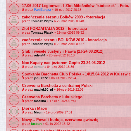
17.06 2017 Legionwo - I Zlot Miłośników "Łódeczek" - Foto.
przez
PaniZaraza
» 19-cze-2017 20:13
zakończenie sezonu Bolków 2009 - fotorelacja
przez
Tomasz Piątek
» 22-mar-2015 09:48
Zlot FORZAITALIA 2012 - fotorelacja
przez
Tomasz Piątek
» 22-mar-2015 09:32
zaończenie sezonu BOLKÓW 2010 - fotorelacja
przez
Tomasz Piątek
» 22-mar-2015 09:27
Ślub i wesele Justyny i Pawła [23-24.08.2012]
przez
odyn44
» 26-sie-2012 18:18
Noc Kupały nad jeziorem Gopło 23-24.06.2012
przez
corsar
» 04-cze-2012 18:36
Spotkanie Barchetta Club Polska - 14/15.04.2012 w Kruszwic
przez
janusz72
» 06-lut-2012 22:24
Czerwona Barchetta z centralnej Polski
przez
maciek30_pl
» 16-cze-2019 22:05
Czerwona Barchetta z lubuskiego!
przez
maalina
» 17-cze-2024 07:44
Diorka i Maori
przez
Maori
» 19-gru-2009 17:51
Nowy... Powoli buduje, czerwona gwiazdę
przez
luxbart
» 01-lis-2022 15:42