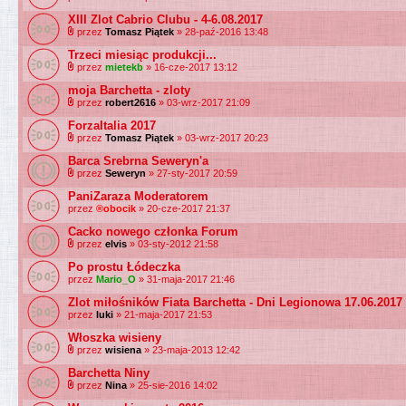
XIII Zlot Cabrio Clubu - 4-6.08.2017
przez
Tomasz Piątek
» 28-paź-2016 13:48
Trzeci miesiąc produkcji...
przez
mietekb
» 16-cze-2017 13:12
moja Barchetta - zloty
przez
robert2616
» 03-wrz-2017 21:09
ForzaItalia 2017
przez
Tomasz Piątek
» 03-wrz-2017 20:23
Barca Srebrna Seweryn'a
przez
Seweryn
» 27-sty-2017 20:59
PaniZaraza Moderatorem
przez
®obocik
» 20-cze-2017 21:37
Cacko nowego członka Forum
przez
elvis
» 03-sty-2012 21:58
Po prostu Łódeczka
przez
Mario_O
» 31-maja-2017 21:46
Zlot miłośników Fiata Barchetta - Dni Legionowa 17.06.2017
przez
luki
» 21-maja-2017 21:53
Włoszka wisieny
przez
wisiena
» 23-maja-2013 12:42
Barchetta Niny
przez
Nina
» 25-sie-2016 14:02