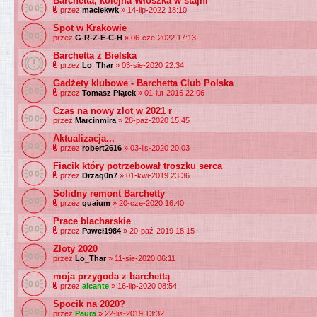
Barchetta, kolejna Włoszka w stajni
przez
maciekwk
» 14-lip-2022 18:10
Spot w Krakowie
przez
G-R-Z-E-C-H
» 06-cze-2022 17:13
Barchetta z Bielska
przez
Lo_Thar
» 03-sie-2020 22:34
Gadżety klubowe - Barchetta Club Polska
przez
Tomasz Piątek
» 01-lut-2016 22:06
Czas na nowy zlot w 2021 r
przez
Marcinmira
» 28-paź-2020 15:45
Aktualizacja...
przez
robert2616
» 03-lis-2020 20:03
Fiacik który potrzebował troszku serca
przez
Drzaq0n7
» 01-kwi-2019 23:36
Solidny remont Barchetty
przez
quaium
» 20-cze-2020 16:40
Prace blacharskie
przez
Paweł1984
» 20-paź-2019 18:15
Zloty 2020
przez
Lo_Thar
» 11-sie-2020 06:11
moja przygoda z barchettą
przez
alcante
» 16-lip-2020 08:54
Spocik na 2020?
przez
Paura
» 22-lis-2019 13:32