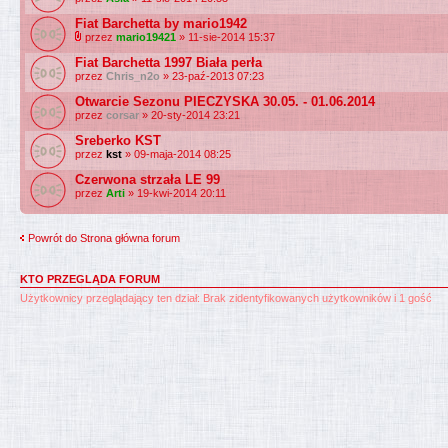
Fiat Barchetta by mario1942
przez
mario19421
» 11-sie-2014 15:37
Fiat Barchetta 1997 Biała perła
przez
Chris_n2o
» 23-paź-2013 07:23
Otwarcie Sezonu PIECZYSKA 30.05. - 01.06.2014
przez
corsar
» 20-sty-2014 23:21
Sreberko KST
przez
kst
» 09-maja-2014 08:25
Czerwona strzała LE 99
przez
Arti
» 19-kwi-2014 20:11
Powrót do Strona główna forum
KTO PRZEGLĄDA FORUM
Użytkownicy przeglądający ten dział: Brak zidentyfikowanych użytkowników i 1 gość