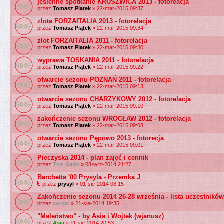
jesienne spotkanie KRUSZWICA 2013 - fotoreacja
przez
Tomasz Piątek
» 22-mar-2015 09:37
zlota FORZAITALIA 2013 - fotorelacja
przez
Tomasz Piątek
» 22-mar-2015 09:34
zlot FORZAITALIA 2011 - fotorelacja
przez
Tomasz Piątek
» 22-mar-2015 09:30
wyprawa TOSKANIA 2011 - fotorelacja
przez
Tomasz Piątek
» 22-mar-2015 09:22
otwarcie sezonu POZNAŃ 2011 - fotorelacja
przez
Tomasz Piątek
» 22-mar-2015 09:13
otwarcie sezonu CHARZYKOWY 2012 - fotorelacja
przez
Tomasz Piątek
» 22-mar-2015 09:10
zakończenie sezonu WROCŁAW 2012 - fotorelacja
przez
Tomasz Piątek
» 22-mar-2015 09:08
otwarcie sezonu Pępowo 2013 - fotorecja
przez
Tomasz Piątek
» 22-mar-2015 09:01
Pieczyska 2014 - plan zajęć i cennik
przez
The_Saint
» 08-wrz-2014 21:27
Barchetta '00 Prysyla - Przemka J
przez
prysyl
» 01-sie-2014 08:15
Zakoñczenie sezonu 2014 26-28 września - lista uczestników
przez
corsar
» 21-sie-2014 19:35
"Maleństwo" - by Asia i Wojtek (wjanusz)
przez
Asia
» 11-sie-2014 20:53