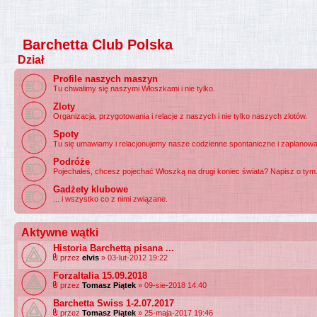
Barchetta Club Polska
Dział
Profile naszych maszyn
Tu chwalimy się naszymi Włoszkami i nie tylko.
Zloty
Organizacja, przygotowania i relacje z naszych i nie tylko naszych zlotów.
Spoty
Tu się umawiamy i relacjonujemy nasze codzienne spontaniczne i zaplanowa
Podróże
Pojechałeś, chcesz pojechać Włoszką na drugi koniec świata? Napisz o tym
Gadżety klubowe
... i wszystko co z nimi związane.
Aktywne wątki
Historia Barchettą pisana ...
przez
elvis
» 03-lut-2012 19:22
ForzaItalia 15.09.2018
przez
Tomasz Piątek
» 09-sie-2018 14:40
Barchetta Swiss 1-2.07.2017
przez
Tomasz Piątek
» 25-maja-2017 19:46