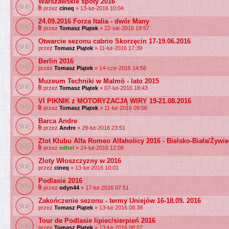
Warszawskie spoty 2016
przez
cineq
» 13-lut-2016 10:04
24.09.2016 Forza Italia - dwór Many
przez
Tomasz Piątek
» 22-sie-2016 19:57
Otwarcie sezonu cabrio Skorzęcin 17-19.06.2016
przez
Tomasz Piątek
» 11-lut-2016 17:39
Berlin 2016
przez
Tomasz Piątek
» 14-cze-2016 14:56
Muzeum Techniki w Malmö - lato 2015
przez
Tomasz Piątek
» 07-lut-2016 18:43
VI PIKNIK z MOTORYZACJĄ WIRY 19-21.08.2016
przez
Tomasz Piątek
» 11-lut-2016 09:56
Barca Andre
przez
Andre
» 29-lut-2016 23:51
Zlot Klubu Alfa Romeo Alfaholicy 2016 - Bielsko-Biała/Żywie
przez
edhel
» 24-lut-2016 12:08
Zloty Włoszczyzny w 2016
przez
cineq
» 13-lut-2016 10:01
Podlasie 2016
przez
odyn44
» 17-lut-2016 07:51
Zakończenie sezonu - termy Uniejów 16-18.09. 2016
przez
Tomasz Piątek
» 13-lut-2016 08:38
Tour de Podlasie lipiec/sierpień 2016
przez
Tomasz Piątek
» 13-lut-2016 08:07