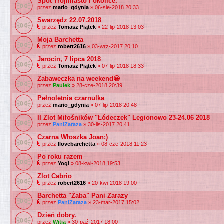
Spot Trójmiasto i okolice.
przez
mario_gdynia
» 06-sie-2018 20:33
Swarzędz 22.07.2018
przez
Tomasz Piątek
» 22-lip-2018 13:03
Moja Barchetta
przez
robert2616
» 03-wrz-2017 20:10
Jarocin, 7 lipca 2018
przez
Tomasz Piątek
» 07-lip-2018 18:33
Zabaweczka na weekend😀
przez
Paulek
» 28-cze-2018 20:39
Pełnoletnia czarnulka
przez
mario_gdynia
» 07-lip-2018 20:48
II Zlot Miłośników "Łódeczek" Legionowo 23-24.06 2018
przez
PaniZaraza
» 30-lis-2017 20:41
Czarna Włoszka Joan:)
przez
Ilovebarchetta
» 08-cze-2018 11:23
Po roku razem
przez
Yogi
» 08-kwi-2018 19:53
Zlot Cabrio
przez
robert2616
» 20-kwi-2018 19:00
Barchetta "Żaba" Pani Zarazy
przez
PaniZaraza
» 23-mar-2017 15:02
Dzień dobry.
przez
Witia
» 30-paź-2017 18:00