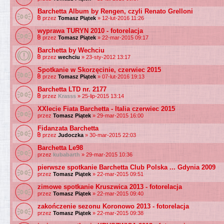
Barchetta Album by Rengen, czyli Renato Grelloni
przez
Tomasz Piątek
» 12-lut-2016 11:26
wyprawa TURYN 2010 - fotorelacja
przez
Tomasz Piątek
» 22-mar-2015 09:17
Barchetta by Wechciu
przez
wechciu
» 23-sty-2012 13:17
Spotkanie w Skorzęcinie, czerwiec 2015
przez
Tomasz Piątek
» 07-lut-2016 19:13
Barchetta LTD nr. 2177
przez
Krasss
» 25-lip-2015 13:14
XXlecie Fiata Barchetta - Italia czerwiec 2015
przez
Tomasz Piątek
» 29-mar-2015 16:00
Fidanzata Barchetta
przez
Judoczka
» 30-mar-2015 22:03
Barchetta Le98
przez
kubabarth
» 29-mar-2015 10:36
pierwsze spotkanie Barchetta Club Polska ... Gdynia 2009
przez
Tomasz Piątek
» 22-mar-2015 09:51
zimowe spotkanie Kruszwica 2013 - fotorelacja
przez
Tomasz Piątek
» 22-mar-2015 09:40
zakończenie sezonu Koronowo 2013 - fotorelacja
przez
Tomasz Piątek
» 22-mar-2015 09:38