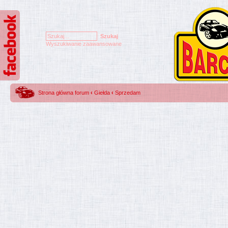
Wyszukiwanie zaawansowane
Strona główna forum
‹
Giełda
‹
Sprzedam