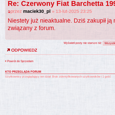
Re: Czerwony Fiat Barchetta 19
przez
maciek30_pl
» 13-lut-2025 23:25
Niestety już nieaktualne. Dziś zakupił ją 
związany z forum.
Wyświetl posty nie starsze niż:
Powrót do Sprzedam
KTO PRZEGLĄDA FORUM
Użytkownicy przeglądający ten dział: Brak zidentyfikowanych użytkowników i 1 gość