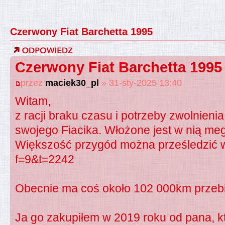
Czerwony Fiat Barchetta 1995
Czerwony Fiat Barchetta 1995
przez
maciek30_pl
» 31-sty-2025 13:40
Witam,
z racji braku czasu i potrzeby zwolnie
swojego Fiacika. Włożone jest w nią meg
Większość przygód można prześledzić w
f=9&t=2242
Obecnie ma coś około 102 000km przeb
Ja go zakupiłem w 2019 roku od pana, któ