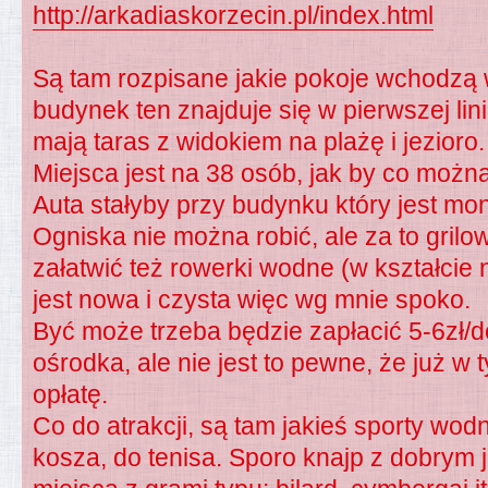
http://arkadiaskorzecin.pl/index.html
Są tam rozpisane jakie pokoje wchodzą 
budynek ten znajduje się w pierwszej lini
mają taras z widokiem na plażę i jezioro.
Miejsca jest na 38 osób, jak by co możn
Auta stałyby przy budynku który jest mo
Ogniska nie można robić, ale za to grilo
załatwić też rowerki wodne (w kształcie 
jest nowa i czysta więc wg mnie spoko.
Być może trzeba będzie zapłacić 5-6zł/d
ośrodka, ale nie jest to pewne, że już w 
opłatę.
Co do atrakcji, są tam jakieś sporty wodn
kosza, do tenisa. Sporo knajp z dobrym 