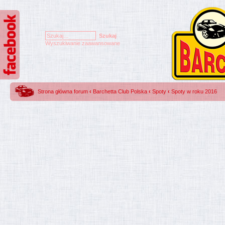
Wyszukiwanie zaawansowane
Strona główna forum
‹
Barchetta Club Polska
‹
Spoty
‹
Spoty w roku 2016