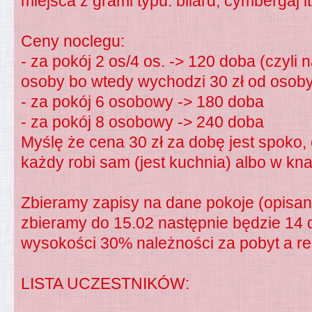
miejsca z grami typu: bilard, cymbergaj it
Ceny noclegu:
- za pokój 2 os/4 os. -> 120 doba (czyli 
osoby bo wtedy wychodzi 30 zł od osob
- za pokój 6 osobowy -> 180 doba
- za pokój 8 osobowy -> 240 doba
Myślę że cena 30 zł za dobę jest spoko,
każdy robi sam (jest kuchnia) albo w kn
Zbieramy zapisy na dane pokoje (opisane
zbieramy do 15.02 następnie będzie 14 d
wysokości 30% należności za pobyt a re
LISTA UCZESTNIKÓW: