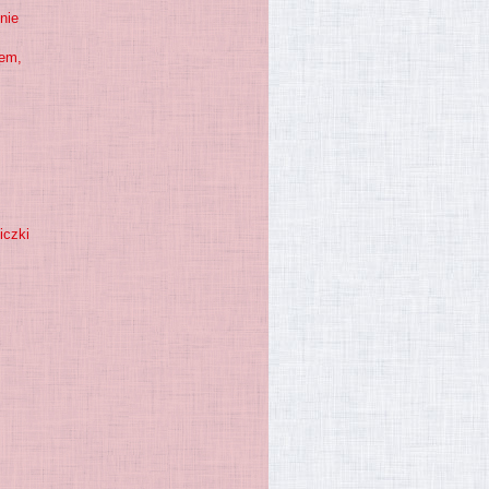
nie
iem,
iczki