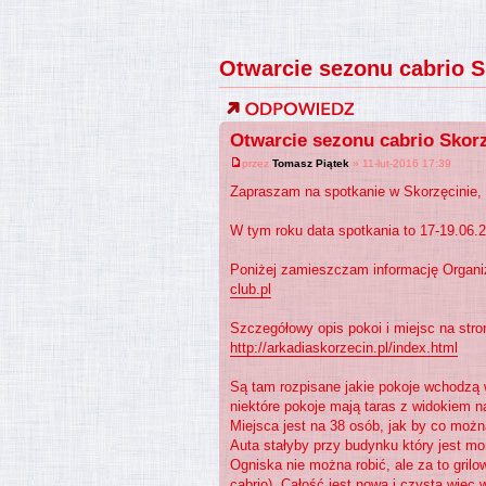
Otwarcie sezonu cabrio S
Otwarcie sezonu cabrio Skorz
przez
Tomasz Piątek
» 11-lut-2016 17:39
Zapraszam na spotkanie w Skorzęcinie, w
W tym roku data spotkania to 17-19.06.2
Poniżej zamieszczam informację Organiz
club.pl
Szczegółowy opis pokoi i miejsc na stro
http://arkadiaskorzecin.pl/index.html
Są tam rozpisane jakie pokoje wchodzą w
niektóre pokoje mają taras z widokiem na 
Miejsca jest na 38 osób, jak by co możn
Auta stałyby przy budynku który jest mo
Ogniska nie można robić, ale za to grilo
cabrio). Całość jest nowa i czysta więc