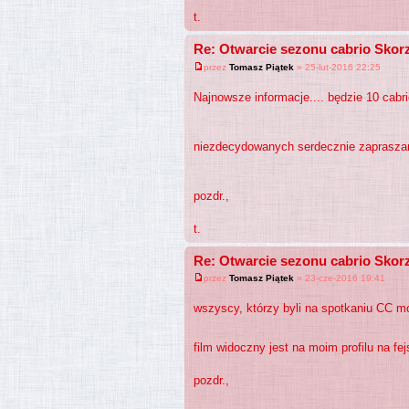
t.
Re: Otwarcie sezonu cabrio Skorz
przez
Tomasz Piątek
» 25-lut-2016 22:25
Najnowsze informacje.... będzie 10 cabri
niezdecydowanych serdecznie zapraszam
pozdr.,
t.
Re: Otwarcie sezonu cabrio Skorz
przez
Tomasz Piątek
» 23-cze-2016 19:41
wszyscy, którzy byli na spotkaniu CC m
film widoczny jest na moim profilu na fe
pozdr.,