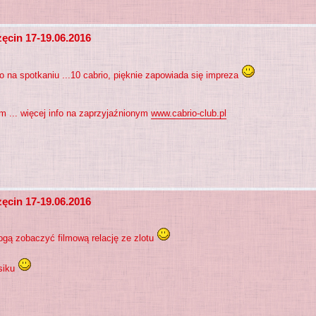
ęcin 17-19.06.2016
o na spotkaniu ...10 cabrio, pięknie zapowiada się impreza
 ... więcej info na zaprzyjaźnionym
www.cabrio-club.pl
ęcin 17-19.06.2016
ogą zobaczyć filmową relację ze zlotu
jsiku