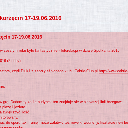
korzęcin 17-19.06.2016
ęcin 17-19.06.2016
 zeszłym roku było fantastycznie - fotorelacja w dziale Spotkania 2015.
016 (2 doby)
atora, czyli Diuk1 z zaprzyjaźnionego klubu Cabrio-Club.pl
http://www.cabrio
nie:
 grę. Dodam tylko że budynek ten znajduje się w pierwszej linii brzegowej, i
plażę i jezioro.
a zwiększyć ilość
nitorowany.
wać do oporu tak. Taniej może załatwić też rowerki wodne (w kształcie new be
 wg mnie spoko.