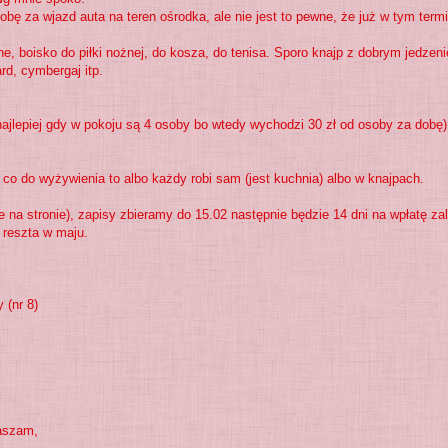
bę za wjazd auta na teren ośrodka, ale nie jest to pewne, że już w tym termi
ne, boisko do piłki nożnej, do kosza, do tenisa. Sporo knajp z dobrym jedzen
rd, cymbergaj itp.
 najlepiej gdy w pokoju są 4 osoby bo wtedy wychodzi 30 zł od osoby za dobę)
 co do wyżywienia to albo każdy robi sam (jest kuchnia) albo w knajpach.
 na stronie), zapisy zbieramy do 15.02 następnie będzie 14 dni na wpłatę zal
 reszta w maju.
 (nr 8)
raszam,