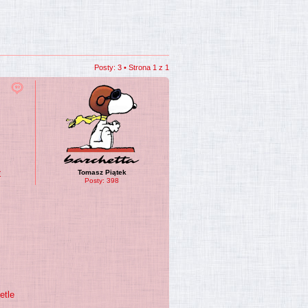
Posty: 3 • Strona
1
z
1
-
Tomasz Piątek
Posty:
398
etle