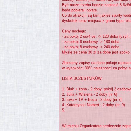
Być może trzeba będzie zapłacić 5-6zł/do
będą pobierali opłatę.
Co do atrakcji, są tam jakieś sporty wod
dyskoteki oraz miejsca z grami typu: bila
Ceny noclegu:
- za pokój 2 os/4 os. -> 120 doba (czyli
- za pokój 6 osobowy -> 180 doba
- za pokój 8 osobowy -> 240 doba
Myślę że cena 30 zł za dobę jest spoko,
Zbieramy zapisy na dane pokoje (opisane
w wysokości 30% należności za pobyt a
LISTA UCZESTNIKÓW:
1. Diuk + żona - 2 doby, pokój 2 osobowy
2. Julia + Wisiena - 2 doby [nr 6]
3. Ewa + TP + Beza - 2 doby [nr 7]
4. Katarzyna i Norbert - 2 doby (nr. 9)
5.
W imieniu Organizatora serdecznie zap