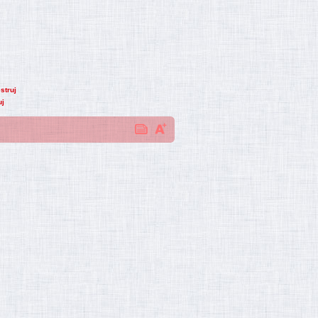
struj
uj