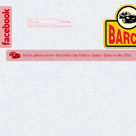
Wyszukiwanie zaawansowane
Strona główna forum
‹
Barchetta Club Polska
‹
Spoty
‹
Spoty w roku 2016