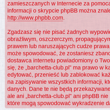
zamieszczanych w Internecie za pomocą
informacji o skrypcie phpBB można znale
http://www.phpbb.com
.
Zgadzasz się nie pisać żadnych wypowie
obraźliwym, oszczerczym, propagującym 
prawem lub naruszających cudze prawa 
może spowodować, że zostaniesz zban
dostawca internetu powiadomiony o Tw
się, że „barchetta-club.pl” ma prawo w k
edytować, przenieść lub zablokować każ
na zapisywanie wszystkich informacji, k
danych. Dane te nie będą przekazywane
ale ani „barchetta-club.pl” ani phpBB n
które mogą spowodować wykradzenie d