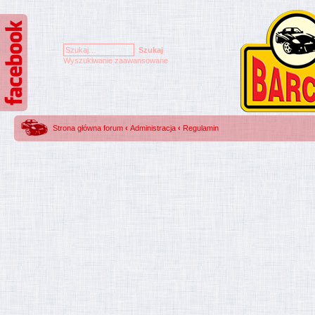
Wyszukiwanie zaawansowane
Strona główna forum
‹
Administracja
‹
Regulamin