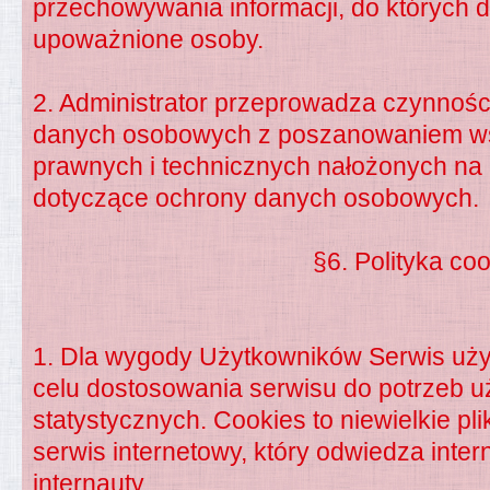
przechowywania informacji, do których d
upoważnione osoby.
2. Administrator przeprowadza czynnoś
danych osobowych z poszanowaniem w
prawnych i technicznych nałożonych na 
dotyczące ochrony danych osobowych.
§6. Polityka co
1. Dla wygody Użytkowników Serwis uży
celu dostosowania serwisu do potrzeb 
statystycznych. Cookies to niewielkie pl
serwis internetowy, który odwiedza inter
internauty.