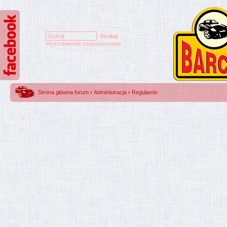
Wyszukiwanie zaawansowane
Strona główna forum
‹
Administracja
‹
Regulamin