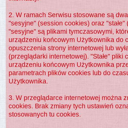
2. W ramach Serwisu stosowane są dwa 
"sesyjne" (session cookies) oraz "stałe" 
"sesyjne" są plikami tymczasowymi, kt
urządzeniu końcowym Użytkownika do 
opuszczenia strony internetowej lub wy
(przeglądarki internetowej). "Stałe" pli
urządzeniu końcowym Użytkownika prze
parametrach plików cookies lub do czasu
Użytkownika.
3. W przeglądarce internetowej można z
cookies. Brak zmiany tych ustawień ozn
stosowanych tu cookies.