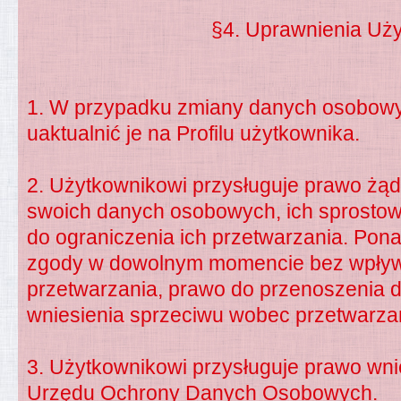
§4. Uprawnienia Uż
1. W przypadku zmiany danych osobowy
uaktualnić je na Profilu użytkownika.
2. Użytkownikowi przysługuje prawo żąd
swoich danych osobowych, ich sprostow
do ograniczenia ich przetwarzania. Pona
zgody w dowolnym momencie bez wpły
przetwarzania, prawo do przenoszenia 
wniesienia sprzeciwu wobec przetwarz
3. Użytkownikowi przysługuje prawo wni
Urzędu Ochrony Danych Osobowych.