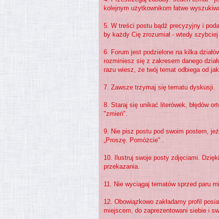
kolejnym użytkownikom łatwe wyszukiwa
5. W treści postu bądź precyzyjny i pod
by każdy Cię zrozumiał - wtedy szybcie
6. Forum jest podzielone na kilka działó
rozminiesz się z zakresem danego działu
razu wiesz, że twój temat odbiega od jak
7. Zawsze trzymaj się tematu dyskusji.
8. Staraj się unikać literówek, błędów or
"zmień".
9. Nie pisz postu pod swoim postem, jeże
„Proszę. Pomóżcie" .
10. Ilustruj swoje posty zdjęciami. Dzię
przekazania.
11. Nie wyciągaj tematów sprzed paru m
12. Obowiązkowo zakładamy profil posia
miejscem, do zaprezentowani siebie i swo