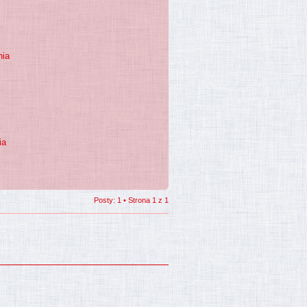
nia
ia
Posty: 1 • Strona
1
z
1