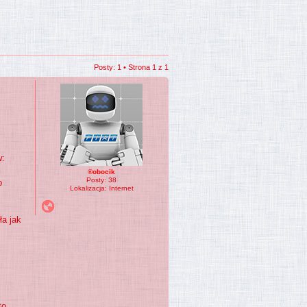
Posty: 1 • Strona
1
z
1
w:
®obocik
Posty:
38
o
Lokalizacja:
Internet
ła jak
to