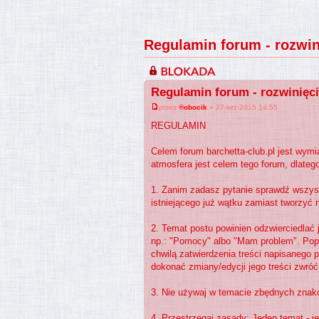
Regulamin forum - rozwin
Regulamin forum - rozwinięc
przez
®obocik
» 27-wrz-2015 14:55
REGULAMIN
Celem forum barchetta-club.pl jest wym
atmosfera jest celem tego forum, dlateg
1. Zanim zadasz pytanie sprawdź wszyst
istniejącego już wątku zamiast tworzyć 
2. Temat postu powinien odzwierciedlać 
np.: "Pomocy" albo "Mam problem". Popr
chwilą zatwierdzenia treści napisanego 
dokonać zmiany/edycji jego treści zwróć 
3. Nie używaj w temacie zbędnych znaków
4. Przestrzegaj zasady: Jeden temat - j