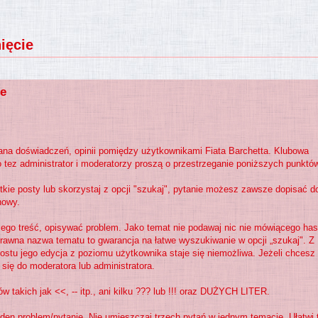
ięcie
ie
iana doświadczeń, opinii pomiędzy użytkownikami Fiata Barchetta. Klubowa
o tez administrator i moderatorzy proszą o przestrzeganie poniższych punktó
kie posty lub skorzystaj z opcji "szukaj", pytanie możesz zawsze dopisać d
nowy.
jego treść, opisywać problem. Jako temat nie podawaj nic nie mówiącego has
awna nazwa tematu to gwarancja na łatwe wyszukiwanie w opcji „szukaj". Z
postu jego edycja z poziomu użytkownika staje się niemożliwa. Jeżeli chcesz
się do moderatora lub administratora.
 takich jak <<, -- itp., ani kilku ??? lub !!! oraz DUŻYCH LITER.
eden problem/pytanie. Nie umieszczaj trzech pytań w jednym temacie. Ułatwi 