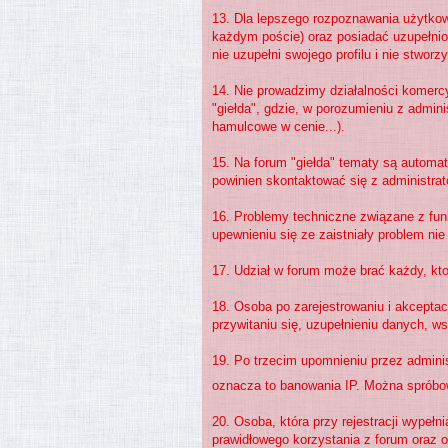
13. Dla lepszego rozpoznawania użytko
każdym poście) oraz posiadać uzupełnion
nie uzupełni swojego profilu i nie stworz
14. Nie prowadzimy działalności komerc
"giełda", gdzie, w porozumieniu z admin
hamulcowe w cenie...).
15. Na forum "giełda" tematy są automat
powinien skontaktować się z administra
16. Problemy techniczne związane z fun
upewnieniu się ze zaistniały problem ni
17. Udział w forum może brać każdy, kto 
18. Osoba po zarejestrowaniu i akceptac
przywitaniu się, uzupełnieniu danych, w
19. Po trzecim upomnieniu przez administ
oznacza to banowania IP. Można spróbo
20. Osoba, która przy rejestracji wypełn
prawidłowego korzystania z forum oraz 