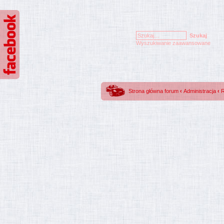
Wyszukiwanie zaawansowane
Strona główna forum
‹
Administracja
‹
R