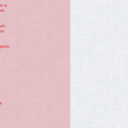
em w
ten
rum
cze
 postu
o
ie