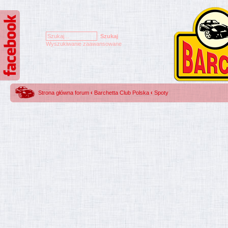
Wyszukiwanie zaawansowane
Strona główna forum
‹
Barchetta Club Polska
‹
Spoty