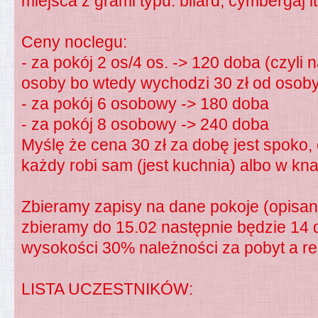
miejsca z grami typu: bilard, cymbergaj it
Ceny noclegu:
- za pokój 2 os/4 os. -> 120 doba (czyli 
osoby bo wtedy wychodzi 30 zł od osob
- za pokój 6 osobowy -> 180 doba
- za pokój 8 osobowy -> 240 doba
Myślę że cena 30 zł za dobę jest spoko,
każdy robi sam (jest kuchnia) albo w kn
Zbieramy zapisy na dane pokoje (opisane
zbieramy do 15.02 następnie będzie 14 d
wysokości 30% należności za pobyt a re
LISTA UCZESTNIKÓW: