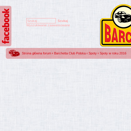
Wyszukiwanie zaawansowane
Strona główna forum
‹
Barchetta Club Polska
‹
Spoty
‹
Spoty w roku 2016