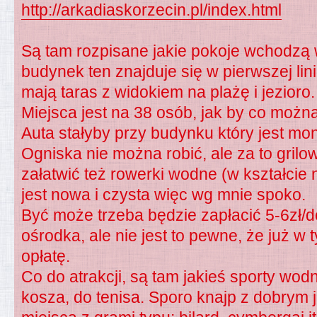
http://arkadiaskorzecin.pl/index.html
Są tam rozpisane jakie pokoje wchodzą 
budynek ten znajduje się w pierwszej lini
mają taras z widokiem na plażę i jezioro.
Miejsca jest na 38 osób, jak by co możn
Auta stałyby przy budynku który jest mo
Ogniska nie można robić, ale za to grilo
załatwić też rowerki wodne (w kształcie 
jest nowa i czysta więc wg mnie spoko.
Być może trzeba będzie zapłacić 5-6zł/d
ośrodka, ale nie jest to pewne, że już w 
opłatę.
Co do atrakcji, są tam jakieś sporty wodn
kosza, do tenisa. Sporo knajp z dobrym 